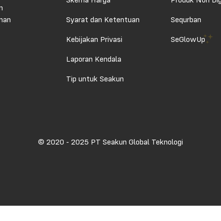
Skema Harga
Produk Non Dig
n
aman
Syarat dan Ketentuan
Sequrban
Kebijakan Privasi
SeGlowUp
Laporan Kendala
Tip untuk Seakun
© 2020 - 2025 PT Seakun Global Teknologi