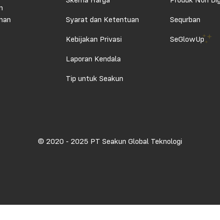
Skema Harga
Produk Non Dig
n
aman
Syarat dan Ketentuan
Sequrban
Kebijakan Privasi
SeGlowUp
Laporan Kendala
Tip untuk Seakun
© 2020 - 2025 PT Seakun Global Teknologi