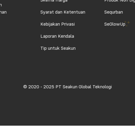
Skema Harga
Produk Non Dig
n
aman
Syarat dan Ketentuan
Sequrban
Kebijakan Privasi
SeGlowUp
Laporan Kendala
Tip untuk Seakun
© 2020 - 2025 PT Seakun Global Teknologi