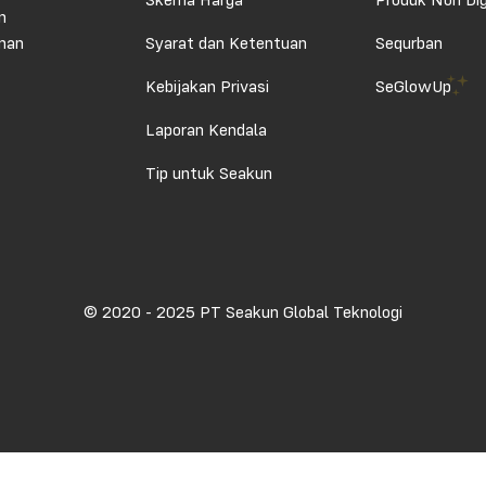
Skema Harga
Produk Non Dig
n
aman
Syarat dan Ketentuan
Sequrban
Kebijakan Privasi
SeGlowUp
Laporan Kendala
Tip untuk Seakun
© 2020 - 2025 PT Seakun Global Teknologi