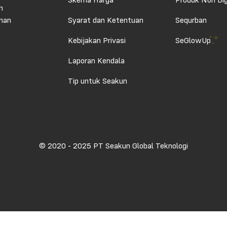
Skema Harga
Produk Non Dig
n
aman
Syarat dan Ketentuan
Sequrban
Kebijakan Privasi
SeGlowUp
Laporan Kendala
Tip untuk Seakun
© 2020 - 2025 PT Seakun Global Teknologi