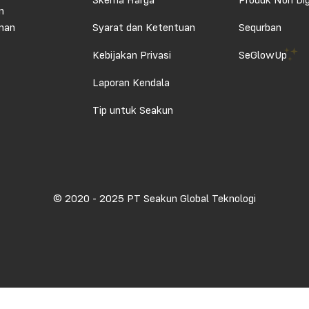
Skema Harga
Produk Non Dig
n
aman
Syarat dan Ketentuan
Sequrban
Kebijakan Privasi
SeGlowUp
Laporan Kendala
Tip untuk Seakun
© 2020 - 2025 PT Seakun Global Teknologi