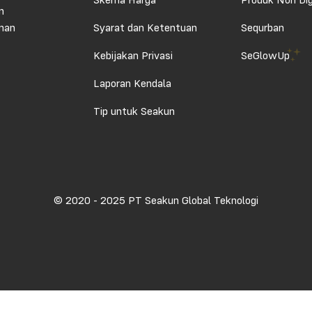
Skema Harga
Produk Non Dig
n
aman
Syarat dan Ketentuan
Sequrban
Kebijakan Privasi
SeGlowUp
Laporan Kendala
Tip untuk Seakun
© 2020 - 2025 PT Seakun Global Teknologi