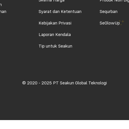
Skema Harga
Produk Non Dig
n
aman
Syarat dan Ketentuan
Sequrban
Kebijakan Privasi
SeGlowUp
Laporan Kendala
Tip untuk Seakun
© 2020 - 2025 PT Seakun Global Teknologi