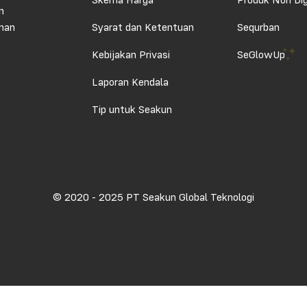
Skema Harga
Produk Non Dig
n
aman
Syarat dan Ketentuan
Sequrban
Kebijakan Privasi
SeGlowUp
Laporan Kendala
Tip untuk Seakun
© 2020 - 2025 PT Seakun Global Teknologi