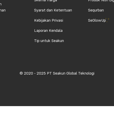
Skema Harga
Produk Non Dig
n
aman
Syarat dan Ketentuan
Sequrban
Kebijakan Privasi
SeGlowUp
Laporan Kendala
Tip untuk Seakun
© 2020 - 2025 PT Seakun Global Teknologi