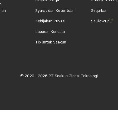
Skema Harga
Produk Non Dig
n
aman
Syarat dan Ketentuan
Sequrban
Kebijakan Privasi
SeGlowUp
Laporan Kendala
Tip untuk Seakun
© 2020 - 2025 PT Seakun Global Teknologi