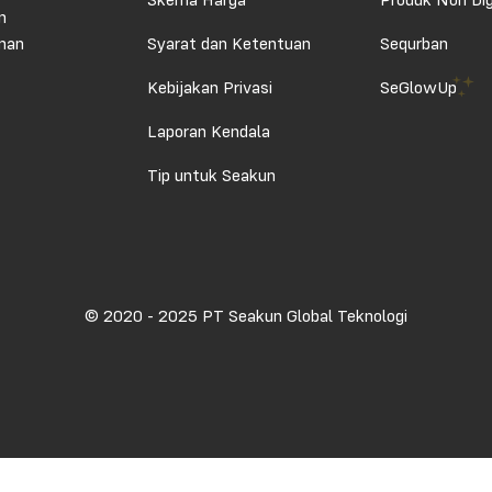
Skema Harga
Produk Non Dig
n
aman
Syarat dan Ketentuan
Sequrban
Kebijakan Privasi
SeGlowUp
Laporan Kendala
Tip untuk Seakun
© 2020 - 2025 PT Seakun Global Teknologi