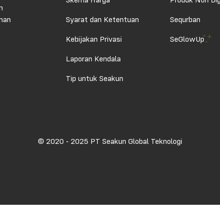
Skema Harga
Produk Non Dig
n
aman
Syarat dan Ketentuan
Sequrban
Kebijakan Privasi
SeGlowUp
Laporan Kendala
Tip untuk Seakun
© 2020 - 2025 PT Seakun Global Teknologi